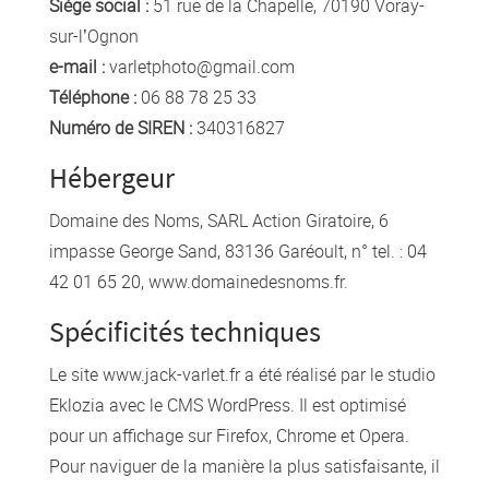
Siège social :
51 rue de la Chapelle, 70190 Voray-
sur-l’Ognon
e-mail :
varle
tphoto@gm
ail.com
Téléphone :
06
88 78 2
5 33
Numéro de SIREN :
340316827
Hébergeur
Domaine des Noms, SARL Action Giratoire, 6
impasse George Sand, 83136 Garéoult, n° tel. : 04
42 01 65 20, www.domainedesnoms.fr.
Spécificités techniques
Le site www.jack-varlet.fr a été réalisé par le studio
Eklozia avec le CMS WordPress. Il est optimisé
pour un affichage sur Firefox, Chrome et Opera.
Pour naviguer de la manière la plus satisfaisante, il